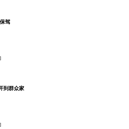
子保驾
]
开到群众家
]