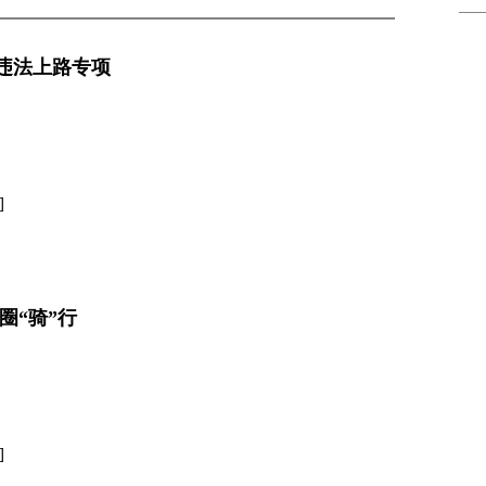
违法上路专项
]
圈“骑”行
]