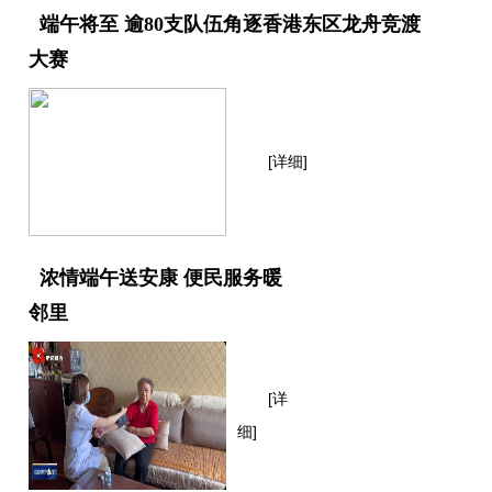
端午将至 逾80支队伍角逐香港东区龙舟竞渡
大赛
[详细]
浓情端午送安康 便民服务暖
邻里
[详
细]