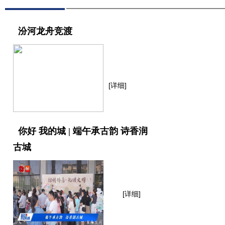
汾河龙舟竞渡
[详细]
你好 我的城 | 端午承古韵 诗香润
古城
[详细]